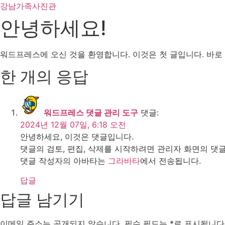
콘
강남가족사진관
텐
안녕하세요!
츠
로
건
워드프레스에 오신 것을 환영합니다. 이것은 첫 글입니다. 바로
너
한 개의 응답
뛰
기
워드프레스 댓글 관리 도구
댓글:
2024년 12월 07일, 6:18 오전
안녕하세요, 이것은 댓글입니다.
댓글의 검토, 편집, 삭제를 시작하려면 관리자 화면의 댓
댓글 작성자의 아바타는
그라바타
에서 전송됩니다.
답글
답글 남기기
이메일 주소는 공개되지 않습니다.
필수 필드는
*
로 표시됩니다